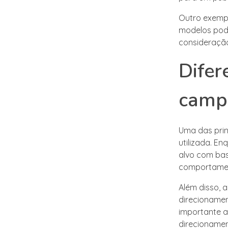
Outro exempl
modelos pod
consideração 
Difer
camp
Uma das pri
utilizada. E
alvo com bas
comportamen
Além disso, 
direcionamen
importante an
direcioname