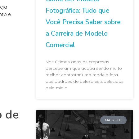
seja
Fotográfica: Tudo que
nto e
Você Precisa Saber sobre
a Carreira de Modelo
Comercial
Nos últimos anos as empresas
perceberam que acaba sendo muito
melhor contratar uma modelo fora
dos padrões de beleza estabelecidos
pela mídia
o de
MAIS LIDO