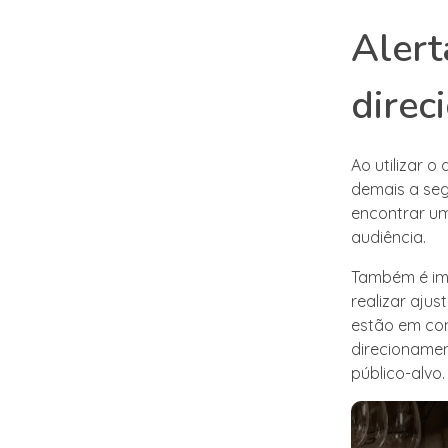
Alert
dire
Ao utilizar 
demais a se
encontrar um
audiência.
Também é im
realizar aju
estão em con
direcioname
público-alvo.