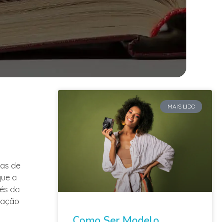
MAIS LIDO
ias de
que a
vés da
ização
Como Ser Modelo