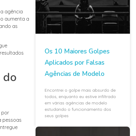
da agência
sso aumenta a
tando as
gue
Os 10 Maiores Golpes
 resultados
Aplicados por Falsas
Agências de Modelo
s do
Encontrei o golpe mais absurdo de
todos, enquanto eu estive infiltrado
em várias agências de modelo
estudando o funcionamento dos
 por
seus golpes
a pessoas
entregue