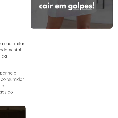
a não limitar
undamental
e da
mpanha e
o consumidor
de
cias do