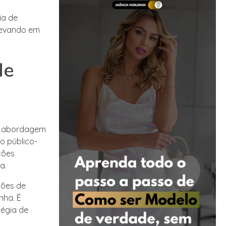
ia de
levando em
de
na abordagem
o público-
ções
a.
ções de
nha. É
tégia de