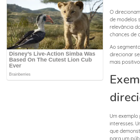
O direciona
de modelos s
relevância d
chances de 
Ao segmentar
direcionar s
mais positiv
Exemp
dire
Um exemplo 
interesses.
que demonst
para um públ