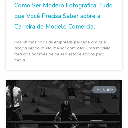
Como Ser Modelo Fotográfica: Tudo
que Você Precisa Saber sobre a
Carreira de Modelo Comercial
Nos últimos anos as empresas perceberam que
acaba sendo muito melhor contratar uma modelo
fora dos padrões de beleza estabelecidos pela
mídia
MAIS LIDO