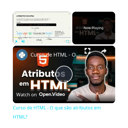
×
Now Playing
×
Play
Unmute
Fullscreen
Curso de HTML - O que são atributos em HTML?
Play
Watch on
Video
Curso de HTML - O que são atributos em
HTML?