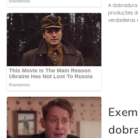
A dobradura 
produções de
verdadeiras o
Exemp
dobra