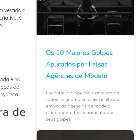
m vestido a
riativa, é
o.
Os 10 Maiores Golpes
Aplicados por Falsas
Agências de Modelo
zada e no
peças de
Encontrei o golpe mais absurdo de
rgânica.
todos, enquanto eu estive infiltrado
em várias agências de modelo
ra de
estudando o funcionamento dos
seus golpes