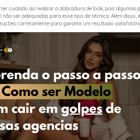
 ter cuidado ao realizar a dobradura de look, pois algumas 
não ser adequadas para esse tipo de técnica. Além disso, 
struções corretamente para garantir um resultado satisfatóri