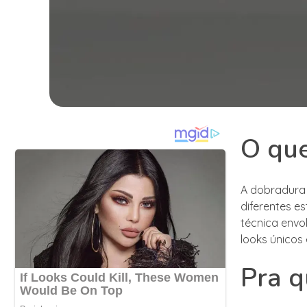
O que
A dobradura 
diferentes es
técnica envo
looks únicos e
Pra q