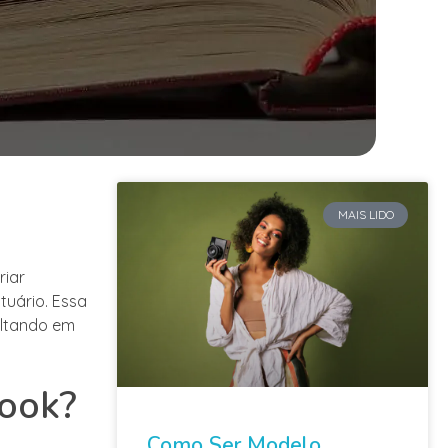
MAIS LIDO
riar
tuário. Essa
ultando em
look?
Como Ser Modelo