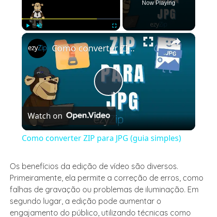
Now Playing
×
Play
Unmute
Fullscreen
Como converter ZIP para JPG (guia simples)
Play
Watch on
Video
Como converter ZIP para JPG (guia simples)
Os benefícios da edição de vídeo são diversos.
Primeiramente, ela permite a correção de erros, como
falhas de gravação ou problemas de iluminação. Em
segundo lugar, a edição pode aumentar o
engajamento do público, utilizando técnicas como