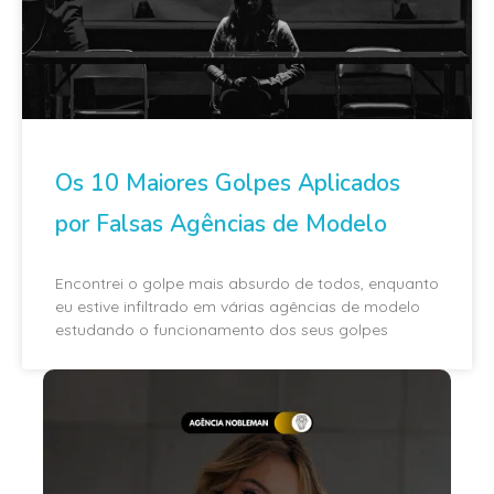
Os 10 Maiores Golpes Aplicados
por Falsas Agências de Modelo
Encontrei o golpe mais absurdo de todos, enquanto
eu estive infiltrado em várias agências de modelo
estudando o funcionamento dos seus golpes