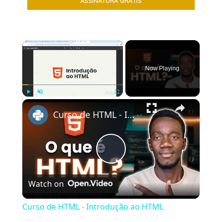
×
Now Playing
×
Play
Unmute
Fullscreen
Curso de HTML - Introdução ao HTML
Play
Watch on
Video
Curso de HTML - Introdução ao HTML