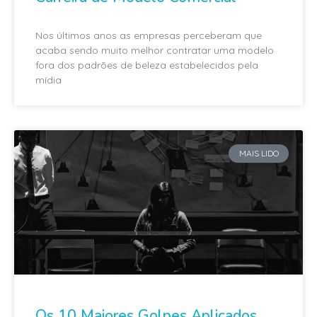
Nos últimos anos as empresas perceberam que
acaba sendo muito melhor contratar uma modelo
fora dos padrões de beleza estabelecidos pela
mídia
MAIS LIDO
Os 10 Maiores Golpes Aplicados