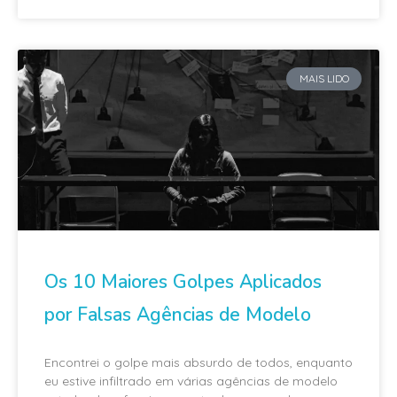
MAIS LIDO
Os 10 Maiores Golpes Aplicados
por Falsas Agências de Modelo
Encontrei o golpe mais absurdo de todos, enquanto
eu estive infiltrado em várias agências de modelo