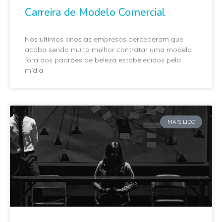
Carreira de Modelo Comercial
Nos últimos anos as empresas perceberam que
acaba sendo muito melhor contratar uma modelo
fora dos padrões de beleza estabelecidos pela
mídia
MAIS LIDO