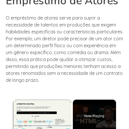
Empréstimo de Atores
O empréstimo de atores serve para suprir a
necessidade de talentos em produções que exigem
habilidades específicas ou características particulares.
Por exemplo, um diretor pode precisar de um ator com
um determinado perfil físico ou com experiência em
um gênero específico, como comédia ou drama. Além
disso, essa prática pode ajudar a otimizar custos,
permitindo que produções menores tenham acesso a
atores renomados sem a necessidade de um contrato
de longo prazo.
×
Now Playing