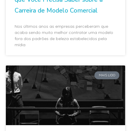
Carreira de Modelo Comercial
Nos últimos anos as empresas perceberam que
acaba sendo muito melhor contratar uma modelo
fora dos padrões de beleza estabelecidos pela
mídia
MAIS LIDO