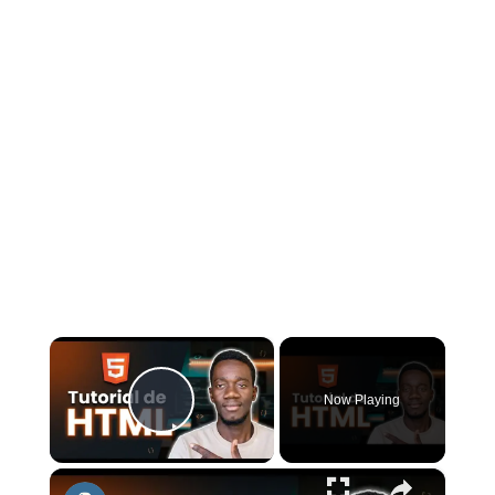
×
Now Playing
Play Video
×