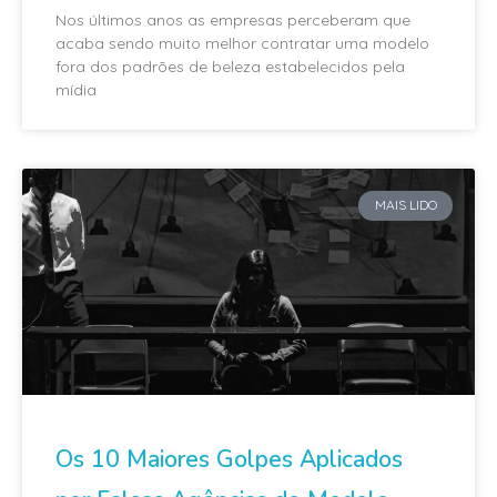
Nos últimos anos as empresas perceberam que
acaba sendo muito melhor contratar uma modelo
fora dos padrões de beleza estabelecidos pela
mídia
MAIS LIDO
Os 10 Maiores Golpes Aplicados