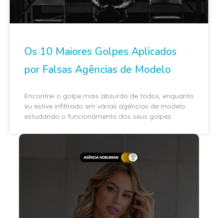
Os 10 Maiores Golpes Aplicados
por Falsas Agências de Modelo
Encontrei o golpe mais absurdo de todos, enquanto
eu estive infiltrado em várias agências de modelo
estudando o funcionamento dos seus golpes