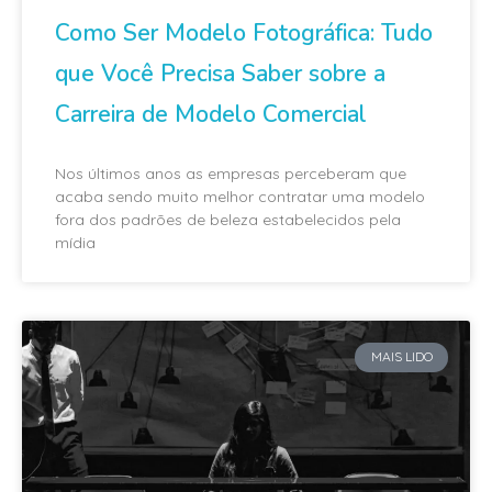
Como Ser Modelo Fotográfica: Tudo
que Você Precisa Saber sobre a
Carreira de Modelo Comercial
Nos últimos anos as empresas perceberam que
acaba sendo muito melhor contratar uma modelo
fora dos padrões de beleza estabelecidos pela
mídia
MAIS LIDO