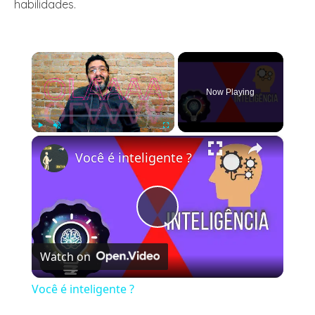
habilidades.
×
Now Playing
×
Play
Unmute
Fullscreen
Você é inteligente ?
Play
Watch on
Video
Você é inteligente ?