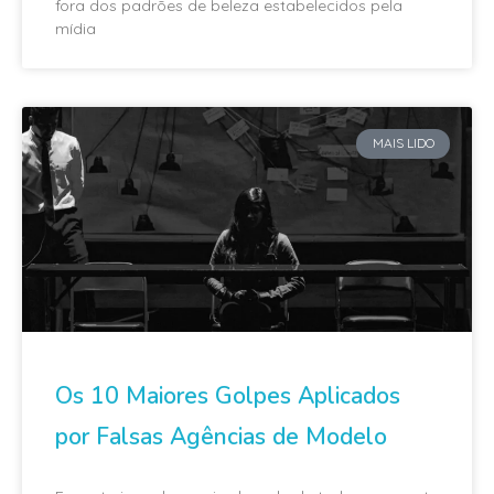
fora dos padrões de beleza estabelecidos pela
mídia
MAIS LIDO
Os 10 Maiores Golpes Aplicados
por Falsas Agências de Modelo