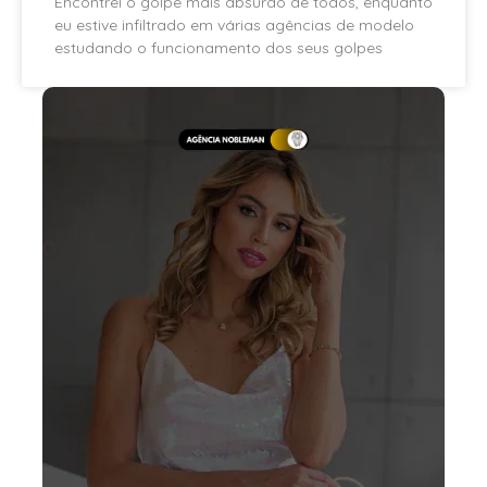
Encontrei o golpe mais absurdo de todos, enquanto
eu estive infiltrado em várias agências de modelo
estudando o funcionamento dos seus golpes