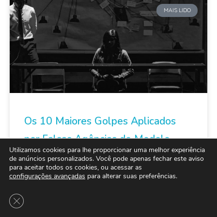
MAIS LIDO
Os 10 Maiores Golpes Aplicados
por Falsas Agências de Modelo
Utilizamos cookies para lhe proporcionar uma melhor experiência
de anúncios personalizados. Você pode apenas fechar este aviso
Encontrei o golpe mais absurdo de todos, enquanto
para aceitar todos os cookies, ou acessar as
eu estive infiltrado em várias agências de modelo
configurações avançadas
para alterar suas preferências.
estudando o funcionamento dos seus golpes
Close GDPR Cookie Banner