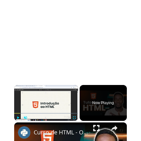
×
Now Playing
×
Play
Unmute
Fullscreen
Curso de HTML - O que é HTML? Instalando o VSCODE