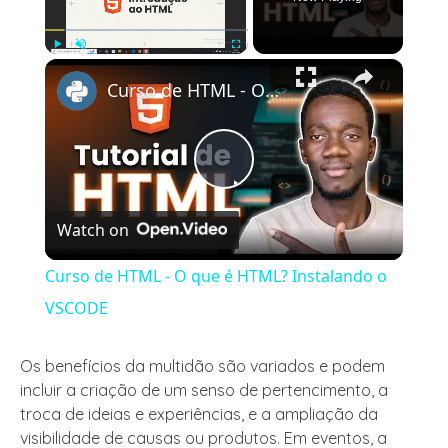
×
Play
Unmute
Fullscreen
Curso de HTML - O que é HTML? Instalando o VSCODE
Play
Watch on
Video
Curso de HTML - O que é HTML? Instalando o
VSCODE
Os benefícios da multidão são variados e podem
incluir a criação de um senso de pertencimento, a
troca de ideias e experiências, e a ampliação da
visibilidade de causas ou produtos. Em eventos, a