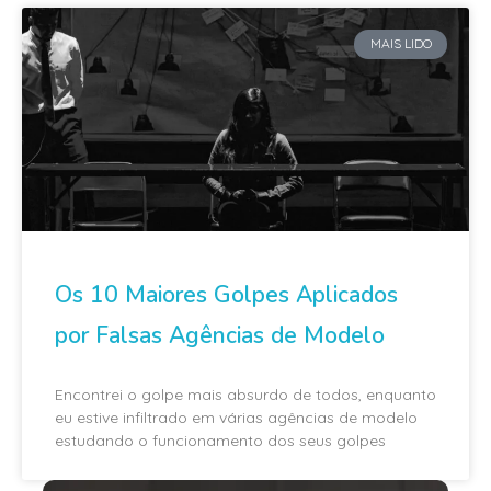
MAIS LIDO
Os 10 Maiores Golpes Aplicados
por Falsas Agências de Modelo
Encontrei o golpe mais absurdo de todos, enquanto
eu estive infiltrado em várias agências de modelo
estudando o funcionamento dos seus golpes