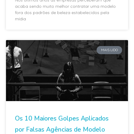
Nos últimos anos as empresas perceberam que
acaba sendo muito melhor contratar uma modelo
fora dos padrões de beleza estabelecidos pela
mídia
MAIS LIDO
Os 10 Maiores Golpes Aplicados
por Falsas Agências de Modelo