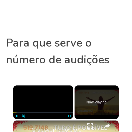
Para que serve o
número de audições
×
Now Playing
×
Play
Unmute
Fullscreen
Grabovoi Tudo é possível Sequência Oficial 519 7148