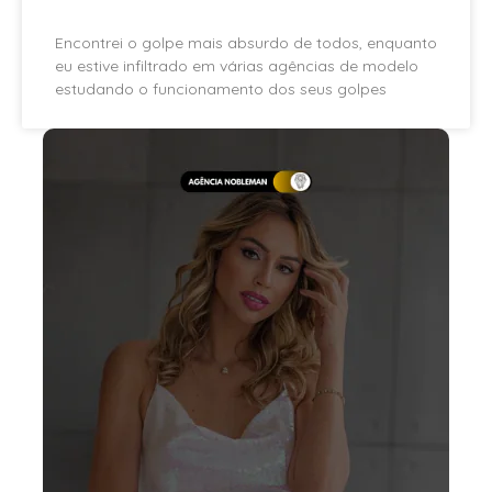
Encontrei o golpe mais absurdo de todos, enquanto
eu estive infiltrado em várias agências de modelo
estudando o funcionamento dos seus golpes