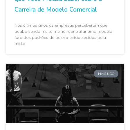
Carreira de Modelo Comercial
Nos últimos anos as empresas perceberam que
acaba sendo muito melhor contratar uma modelo
fora dos padrões de beleza estabelecidos pela
mídia
MAIS LIDO