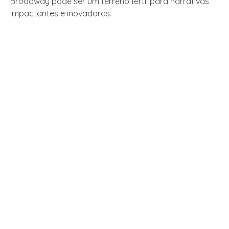
Broadway pode ser um terreno fértil para narrativas
impactantes e inovadoras.