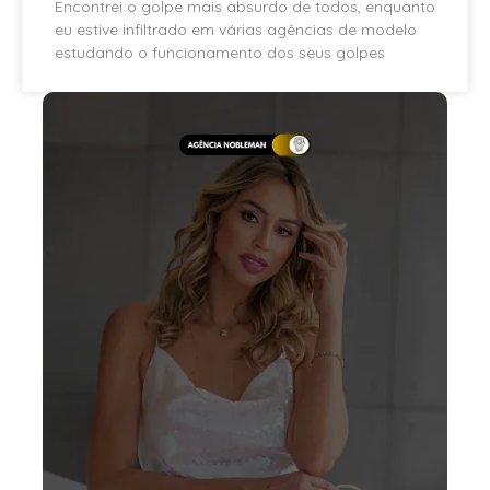
Encontrei o golpe mais absurdo de todos, enquanto
eu estive infiltrado em várias agências de modelo
estudando o funcionamento dos seus golpes