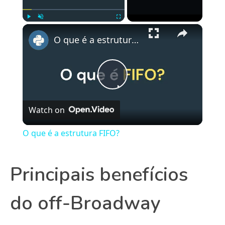
×
Play
Unmute
Fullscreen
O que é a estrutura FIFO?
Play
Watch on
Video
O que é a estrutura FIFO?
Principais benefícios
do off-Broadway