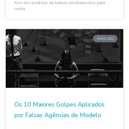
fora dos padrões de beleza estabelecidos pela
mídia
MAIS LIDO
Os 10 Maiores Golpes Aplicados
por Falsas Agências de Modelo