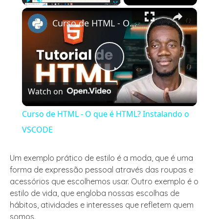
×
Play
Unmute
Fullscreen
Curso de HTML - O que é HTML? Instalando o VSCODE
Play
Watch on
Video
Curso de HTML - O que é HTML? Instalando o
VSCODE
Um exemplo prático de estilo é a moda, que é uma
forma de expressão pessoal através das roupas e
acessórios que escolhemos usar. Outro exemplo é o
estilo de vida, que engloba nossas escolhas de
hábitos, atividades e interesses que refletem quem
somos.