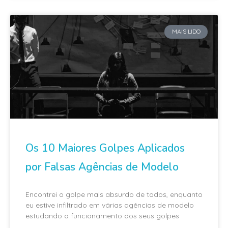
MAIS LIDO
Os 10 Maiores Golpes Aplicados
por Falsas Agências de Modelo
Encontrei o golpe mais absurdo de todos, enquanto
eu estive infiltrado em várias agências de modelo
estudando o funcionamento dos seus golpes