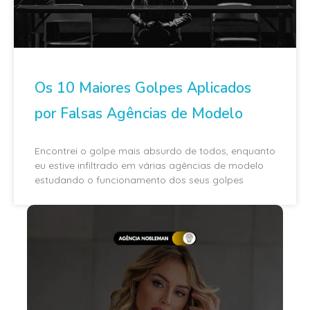
Os 10 Maiores Golpes Aplicados
por Falsas Agências de Modelo
Encontrei o golpe mais absurdo de todos, enquanto
eu estive infiltrado em várias agências de modelo
estudando o funcionamento dos seus golpes