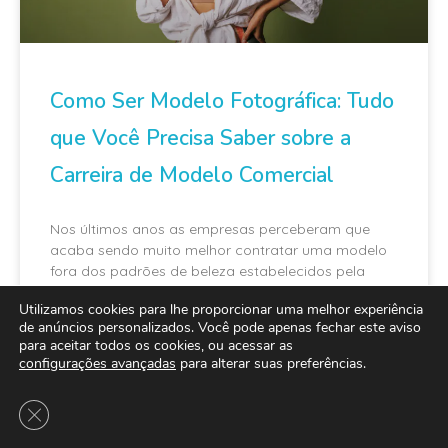
Como Ser Modelo Fotográfica: Tudo
que Você Precisa Saber sobre a
Carreira de Modelo Comercial
Nos últimos anos as empresas perceberam que
acaba sendo muito melhor contratar uma modelo
fora dos padrões de beleza estabelecidos pela
mídia
Utilizamos cookies para lhe proporcionar uma melhor experiência
de anúncios personalizados. Você pode apenas fechar este aviso
para aceitar todos os cookies, ou acessar as
configurações avançadas
para alterar suas preferências.
MAIS LIDO
Close GDPR Cookie Banner