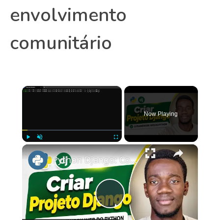
envolvimento
comunitário
×
Now Playing
×
Play
Unmute
Fullscreen
Python Django: Como Criar e Configurar seu Primeiro Projeto Django
Play