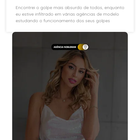
Encontrei o golpe mais absurdo de todos, enquanto
eu estive infiltrado em várias agências de modelo
estudando o funcionamento dos seus golpes