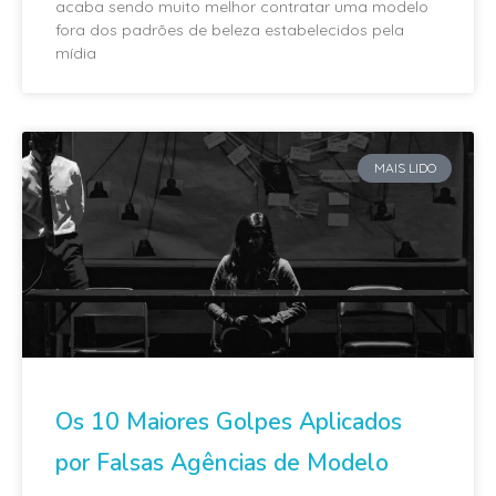
acaba sendo muito melhor contratar uma modelo
fora dos padrões de beleza estabelecidos pela
mídia
MAIS LIDO
Os 10 Maiores Golpes Aplicados
por Falsas Agências de Modelo