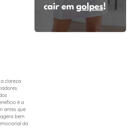
 a clareza
riadores
 dos
nefício é a
em antes que
onagens bem
emocional da