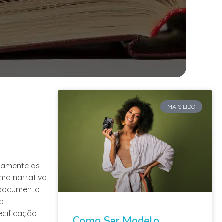
MAIS LIDO
damente as
a narrativa,
e documento
 a
ecificação
Como Ser Modelo