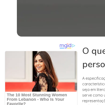
O que
pers
A especific
característ
seja em lite
serve como u
representaçã