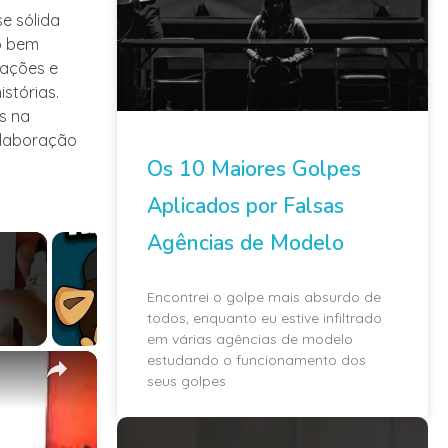
e sólida
o bem
 ações e
stórias.
os na
colaboração
Os 10 Maiores Golpes
Aplicados por Falsas
Agências de Modelo
Encontrei o golpe mais absurdo de
todos, enquanto eu estive infiltrado
em várias agências de modelo
×
estudando o funcionamento dos
seus golpes