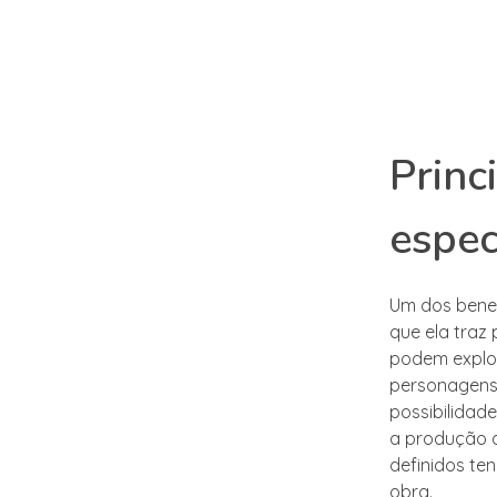
Princ
espec
Um dos benef
que ela traz
podem explor
personagens,
possibilidad
a produção 
definidos te
obra.