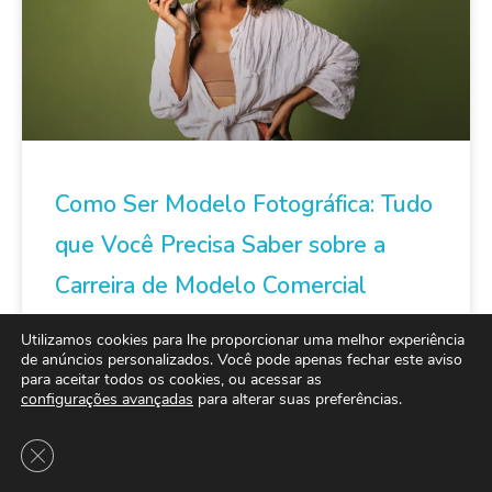
Como Ser Modelo Fotográfica: Tudo
que Você Precisa Saber sobre a
Carreira de Modelo Comercial
Utilizamos cookies para lhe proporcionar uma melhor experiência
Nos últimos anos as empresas perceberam que
de anúncios personalizados. Você pode apenas fechar este aviso
acaba sendo muito melhor contratar uma modelo
para aceitar todos os cookies, ou acessar as
fora dos padrões de beleza estabelecidos pela
configurações avançadas
para alterar suas preferências.
mídia
Close GDPR Cookie Banner