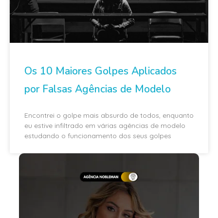
Os 10 Maiores Golpes Aplicados
por Falsas Agências de Modelo
Encontrei o golpe mais absurdo de todos, enquanto
eu estive infiltrado em várias agências de modelo
estudando o funcionamento dos seus golpes