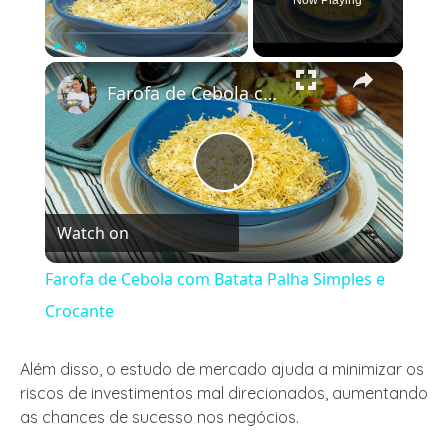
×
Play
Unmute
Fullscreen
Farofa de Cebola com Batata Palha Simples e Crocante
Play
Watch on
Video
Farofa de Cebola com Batata Palha Simples e
Crocante
Além disso, o estudo de mercado ajuda a minimizar os
riscos de investimentos mal direcionados, aumentando
as chances de sucesso nos negócios.