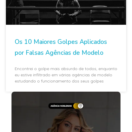
Os 10 Maiores Golpes Aplicados
por Falsas Agências de Modelo
Encontrei o golpe mais absurdo de todos, enquanto
eu estive infiltrado em várias agências de modelo
estudando o funcionamento dos seus golpes