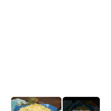
×
Now Playing