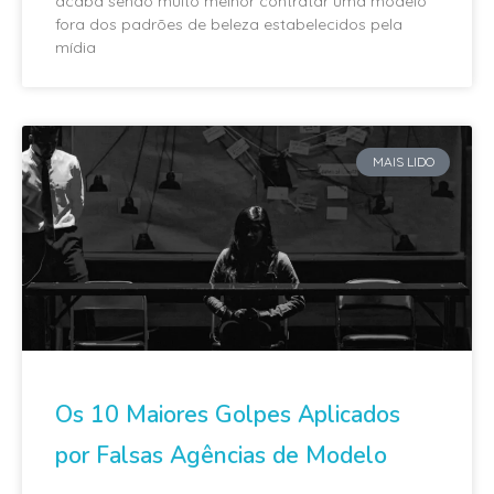
acaba sendo muito melhor contratar uma modelo
fora dos padrões de beleza estabelecidos pela
mídia
MAIS LIDO
Os 10 Maiores Golpes Aplicados
por Falsas Agências de Modelo