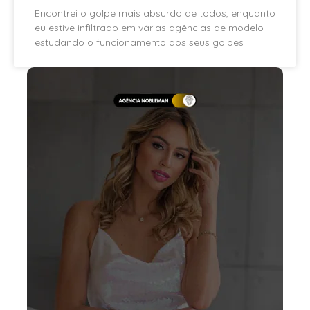
Encontrei o golpe mais absurdo de todos, enquanto
eu estive infiltrado em várias agências de modelo
estudando o funcionamento dos seus golpes