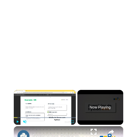
×
Now Playing
×
Play
Unmute
Fullscreen
Exercícios Práticos de Python #5 | Calcula a Média de Notas usando Python