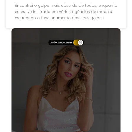
Encontrei o golpe mais absurdo de todos, enquanto
eu estive infiltrado em várias agências de modelo
estudando o funcionamento dos seus golpes