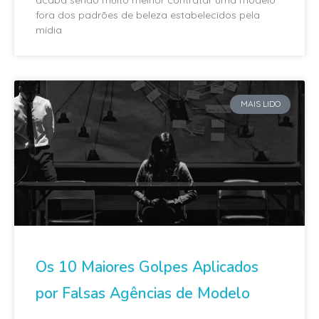
acaba sendo muito melhor contratar uma modelo
fora dos padrões de beleza estabelecidos pela
mídia
MAIS LIDO
Os 10 Maiores Golpes Aplicados
por Falsas Agências de Modelo