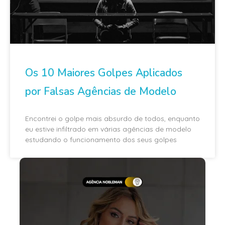
Os 10 Maiores Golpes Aplicados
por Falsas Agências de Modelo
Encontrei o golpe mais absurdo de todos, enquanto
eu estive infiltrado em várias agências de modelo
estudando o funcionamento dos seus golpes