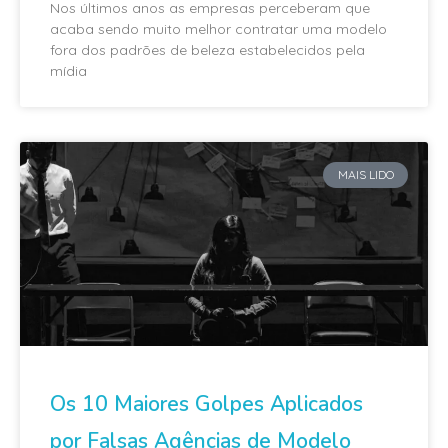
Nos últimos anos as empresas perceberam que
acaba sendo muito melhor contratar uma modelo
fora dos padrões de beleza estabelecidos pela
mídia
MAIS LIDO
Os 10 Maiores Golpes Aplicados
por Falsas Agências de Modelo