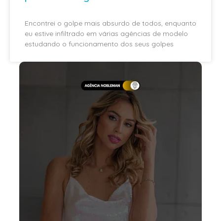
Encontrei o golpe mais absurdo de todos, enquanto
eu estive infiltrado em várias agências de modelo
estudando o funcionamento dos seus golpes