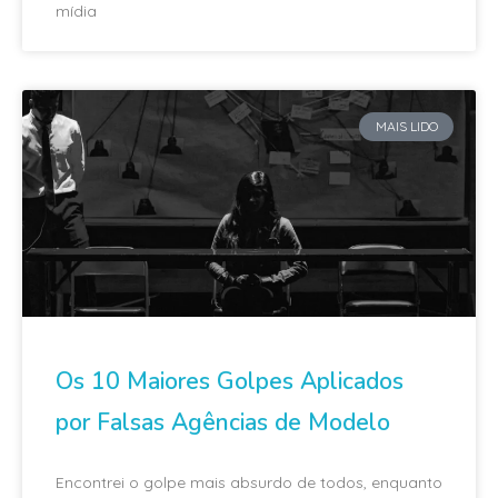
mídia
MAIS LIDO
Os 10 Maiores Golpes Aplicados
por Falsas Agências de Modelo
Encontrei o golpe mais absurdo de todos, enquanto