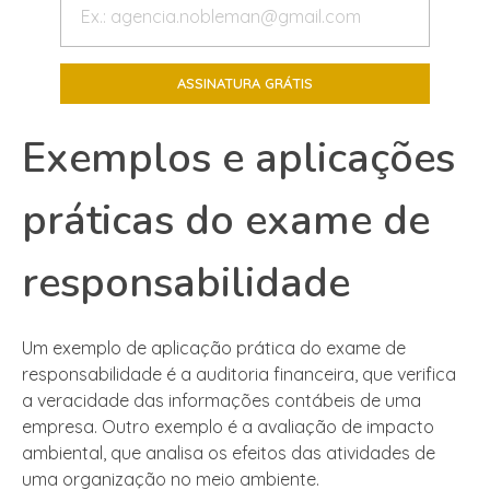
Exemplos e aplicações
práticas do exame de
responsabilidade
Um exemplo de aplicação prática do exame de
responsabilidade é a auditoria financeira, que verifica
a veracidade das informações contábeis de uma
empresa. Outro exemplo é a avaliação de impacto
ambiental, que analisa os efeitos das atividades de
uma organização no meio ambiente.