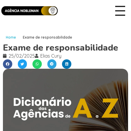
Home
Exame de responsabilidade
Exame de responsabilidade
25/02/2025
Elias Cury