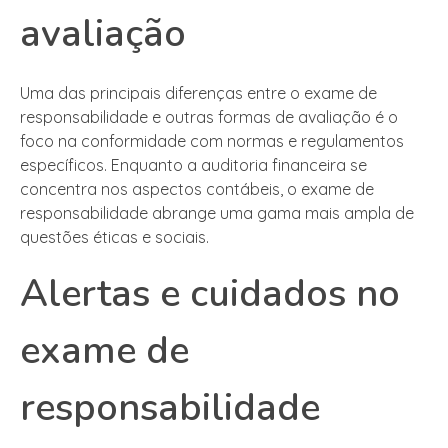
avaliação
Uma das principais diferenças entre o exame de
responsabilidade e outras formas de avaliação é o
foco na conformidade com normas e regulamentos
específicos. Enquanto a auditoria financeira se
concentra nos aspectos contábeis, o exame de
responsabilidade abrange uma gama mais ampla de
questões éticas e sociais.
Alertas e cuidados no
exame de
responsabilidade