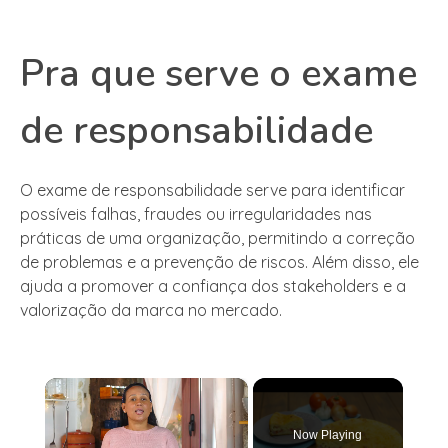
Pra que serve o exame
de responsabilidade
O exame de responsabilidade serve para identificar
possíveis falhas, fraudes ou irregularidades nas
práticas de uma organização, permitindo a correção
de problemas e a prevenção de riscos. Além disso, ele
ajuda a promover a confiança dos stakeholders e a
valorização da marca no mercado.
×
Now Playing