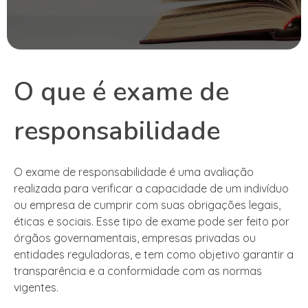
O que é exame de
responsabilidade
O exame de responsabilidade é uma avaliação
realizada para verificar a capacidade de um indivíduo
ou empresa de cumprir com suas obrigações legais,
éticas e sociais. Esse tipo de exame pode ser feito por
órgãos governamentais, empresas privadas ou
entidades reguladoras, e tem como objetivo garantir a
transparência e a conformidade com as normas
vigentes.