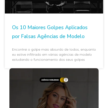
Os 10 Maiores Golpes Aplicados
por Falsas Agências de Modelo
Encontrei o golpe mais absurdo de todos, enquanto
eu estive infiltrado em várias agências de modelo
estudando o funcionamento dos seus golpes