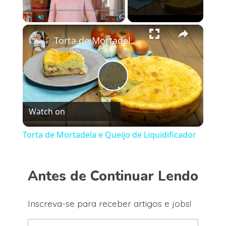
×
Play
Unmute
Fullscreen
Torta de Mortadela e Queijo de Liquidificador
Play
Watch on
Video
Torta de Mortadela e Queijo de Liquidificador
Antes de Continuar Lendo
Inscreva-se para receber artigos e jobs!