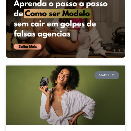
MAIS LIDO