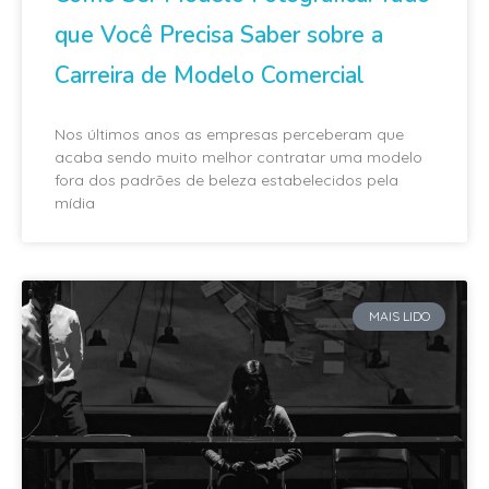
que Você Precisa Saber sobre a
Carreira de Modelo Comercial
Nos últimos anos as empresas perceberam que
acaba sendo muito melhor contratar uma modelo
fora dos padrões de beleza estabelecidos pela
mídia
MAIS LIDO