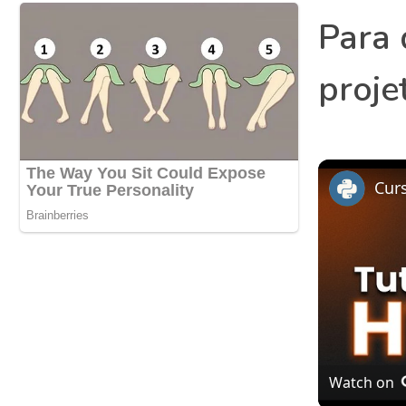
Para 
proje
Watch on