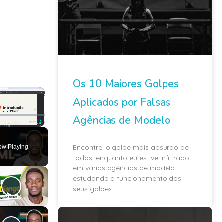
Os 10 Maiores Golpes
×
Aplicados por Falsas
Agências de Modelo
ute
Fullscreen
Encontrei o golpe mais absurdo de
ow Playing
todos, enquanto eu estive infiltrado
em várias agências de modelo
estudando o funcionamento dos
seus golpes