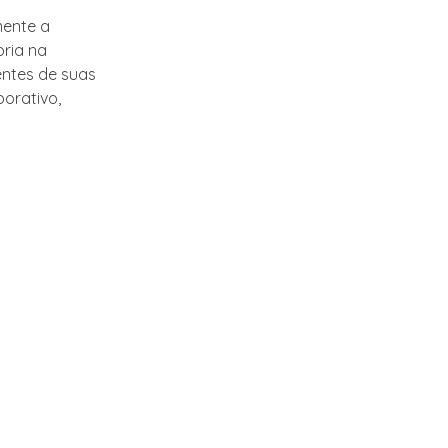
mente a
oria na
ntes de suas
orativo,