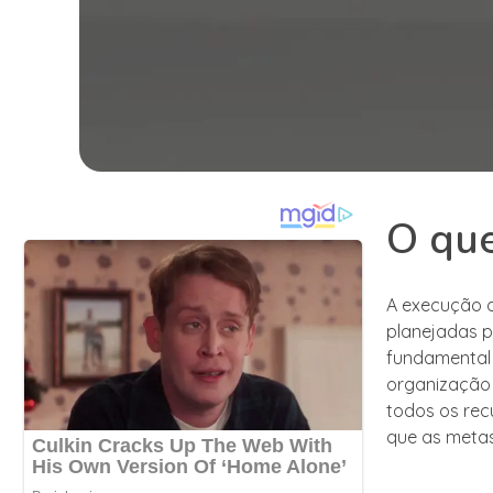
O que
A execução d
planejadas p
fundamental 
organização 
todos os rec
que as metas