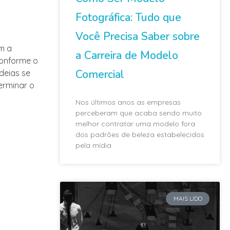
Fotográfica: Tudo que
Você Precisa Saber sobre
m a
a Carreira de Modelo
conforme o
Comercial
ideias se
erminar o
Nos últimos anos as empresas
perceberam que acaba sendo muito
melhor contratar uma modelo fora
dos padrões de beleza estabelecidos
pela mídia
MAIS LIDO