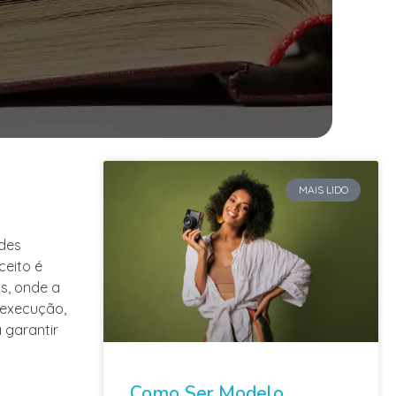
MAIS LIDO
ades
ceito é
s, onde a
 execução,
 garantir
Como Ser Modelo