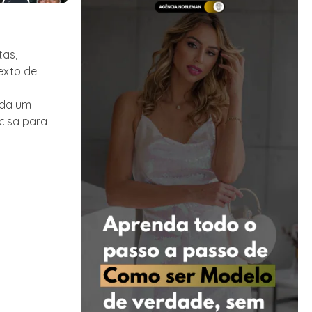
tas,
exto de
a
ada um
cisa para