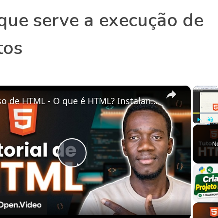
que serve a execução de
tos
×
Curso de HTML - O que é HTML? Instalando o VSCODE
Play
Unm
N
Play
Video