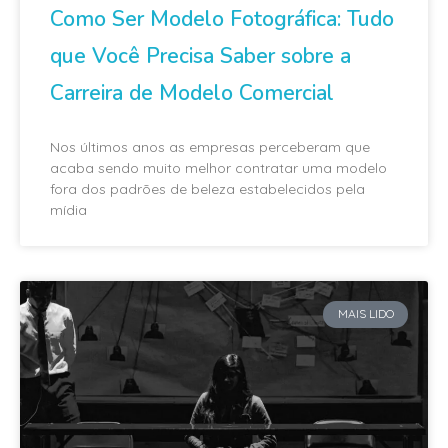
Como Ser Modelo Fotográfica: Tudo
que Você Precisa Saber sobre a
Carreira de Modelo Comercial
Nos últimos anos as empresas perceberam que
acaba sendo muito melhor contratar uma modelo
fora dos padrões de beleza estabelecidos pela
mídia
MAIS LIDO