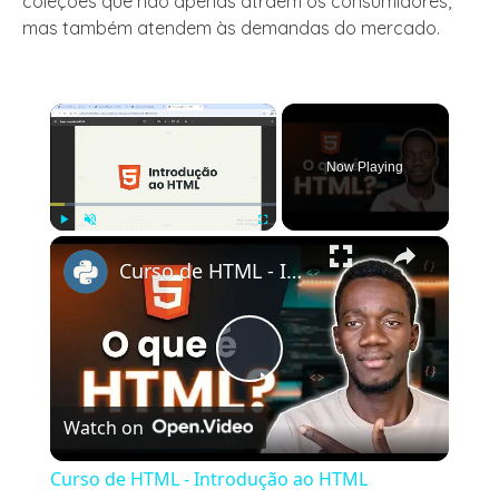
coleções que não apenas atraem os consumidores,
mas também atendem às demandas do mercado.
×
Now Playing
×
Play
Unmute
Fullscreen
Curso de HTML - Introdução ao HTML
Play
Watch on
Video
Curso de HTML - Introdução ao HTML