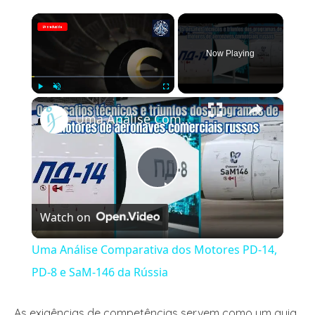
×
Now Playing
×
Play
Unmute
Fullscreen
Uma Análise Comparativa dos Motores PD-14, PD-8 e SaM-146 da Rússia
Play
Watch on
Video
Uma Análise Comparativa dos Motores PD-14,
PD-8 e SaM-146 da Rússia
As exigências de competências servem como um guia