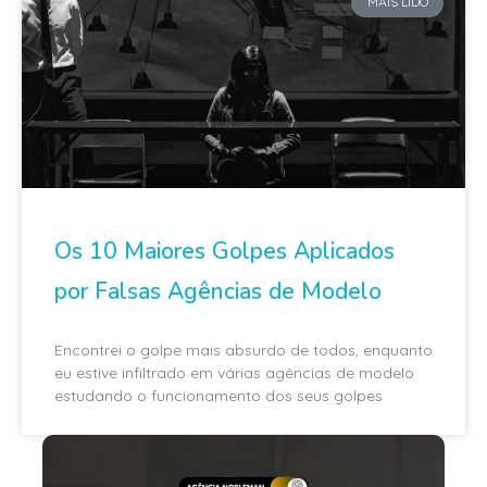
MAIS LIDO
Os 10 Maiores Golpes Aplicados
por Falsas Agências de Modelo
Encontrei o golpe mais absurdo de todos, enquanto
eu estive infiltrado em várias agências de modelo
estudando o funcionamento dos seus golpes