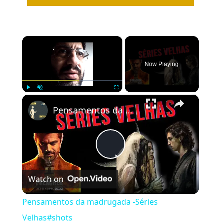
×
Now Playing
×
Play
Unmute
Fullscreen
Pensamentos da madrugada -Séries Velhas#shots
Play
Watch on
Video
Pensamentos da madrugada -Séries
Velhas#shots