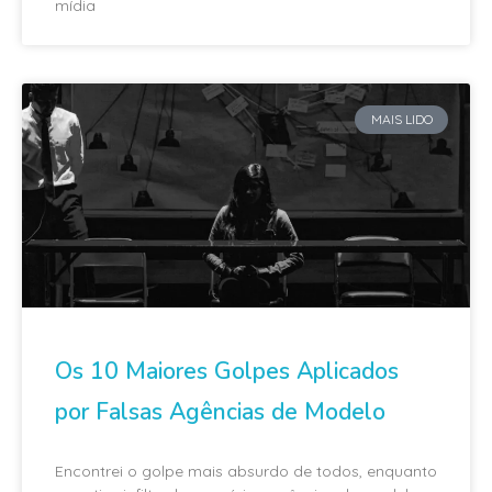
mídia
MAIS LIDO
Os 10 Maiores Golpes Aplicados
por Falsas Agências de Modelo
Encontrei o golpe mais absurdo de todos, enquanto