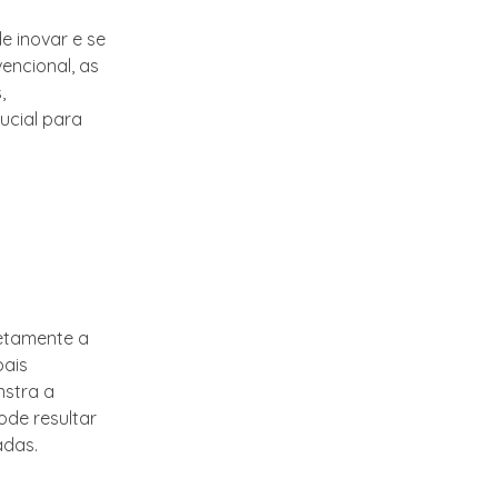
 inovar e se
encional, as
,
ucial para
etamente a
pais
nstra a
ode resultar
adas.