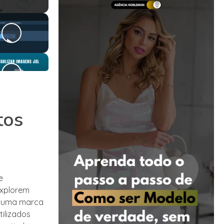
tos
e
explorem
de uma marca
tilizados