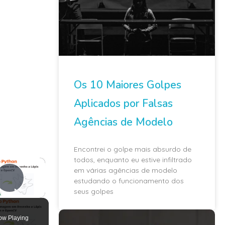
Os 10 Maiores Golpes
Aplicados por Falsas
Agências de Modelo
Encontrei o golpe mais absurdo de
todos, enquanto eu estive infiltrado
×
em várias agências de modelo
estudando o funcionamento dos
Play Video
seus golpes
ow Playing