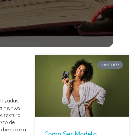
MAIS LIDO
ilizadas
erimentos
 textura,
exto de
a beleza e a
Como Ser Modelo