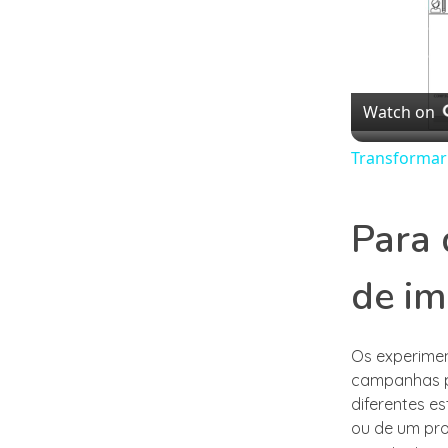
Watch on
Transformar
Para 
de i
Os experimen
campanhas pub
diferentes e
ou de um pro