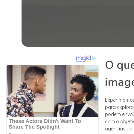
O que
imag
Experimentos
para explora
podem envolv
com o objeti
agências de 