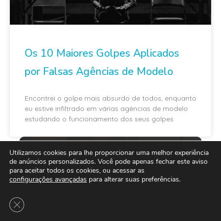
Os 10 Maiores Golpes Aplicados
por Falsas Agências de Modelo
Encontrei o golpe mais absurdo de todos, enquanto
eu estive infiltrado em várias agências de modelo
estudando o funcionamento dos seus golpes
Utilizamos cookies para lhe proporcionar uma melhor experiência
de anúncios personalizados. Você pode apenas fechar este aviso
para aceitar todos os cookies, ou acessar as
configurações avançadas
para alterar suas preferências.
Close GDPR Cookie Banner