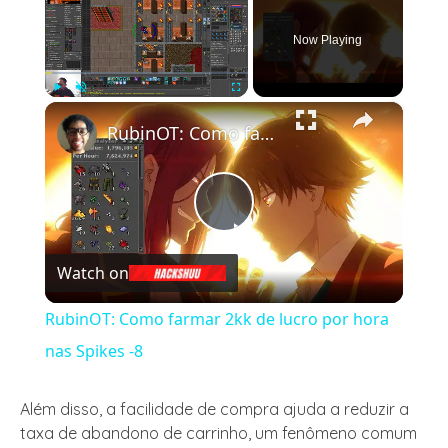
Now Playing
×
Play
Unmute
Fullscreen
RubinOT: Como farmar 2kk de lucro por hora nas Spikes -8
Play
Watch on
Video
RubinOT: Como farmar 2kk de lucro por hora
nas Spikes -8
Além disso, a facilidade de compra ajuda a reduzir a
taxa de abandono de carrinho, um fenômeno comum