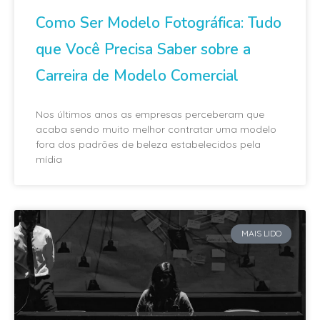
Como Ser Modelo Fotográfica: Tudo
que Você Precisa Saber sobre a
Carreira de Modelo Comercial
Nos últimos anos as empresas perceberam que
acaba sendo muito melhor contratar uma modelo
fora dos padrões de beleza estabelecidos pela
mídia
MAIS LIDO