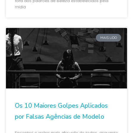
fora dos padrões de beleza estabelecidos pela
mídia
MAIS LIDO
Os 10 Maiores Golpes Aplicados
por Falsas Agências de Modelo
Encontrei o golpe mais absurdo de todos, enquanto