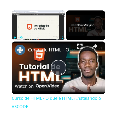
×
Now Playing
×
Play
Unmute
Fullscreen
Curso de HTML - O que é HTML? Instalando o VSCODE
Play
Watch on
Video
Curso de HTML - O que é HTML? Instalando o
VSCODE