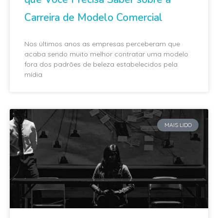
Carreira de Modelo Comercial
Nos últimos anos as empresas perceberam que
acaba sendo muito melhor contratar uma modelo
fora dos padrões de beleza estabelecidos pela
mídia
MAIS LIDO