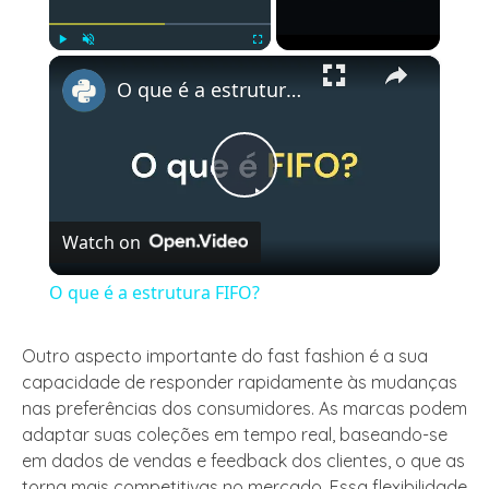
×
Play
Unmute
Fullscreen
O que é a estrutura FIFO?
Play
Watch on
Video
O que é a estrutura FIFO?
Outro aspecto importante do fast fashion é a sua
capacidade de responder rapidamente às mudanças
nas preferências dos consumidores. As marcas podem
adaptar suas coleções em tempo real, baseando-se
em dados de vendas e feedback dos clientes, o que as
torna mais competitivas no mercado. Essa flexibilidade