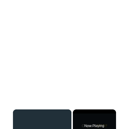
×
Now Playing