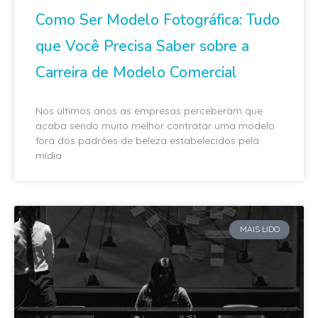
Como Ser Modelo Fotográfica: Tudo
que Você Precisa Saber sobre a
Carreira de Modelo Comercial
Nos últimos anos as empresas perceberam que
acaba sendo muito melhor contratar uma modelo
fora dos padrões de beleza estabelecidos pela
mídia
MAIS LIDO