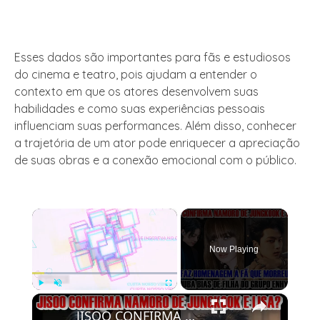
Esses dados são importantes para fãs e estudiosos
do cinema e teatro, pois ajudam a entender o
contexto em que os atores desenvolvem suas
habilidades e como suas experiências pessoais
influenciam suas performances. Além disso, conhecer
a trajetória de um ator pode enriquecer a apreciação
de suas obras e a conexão emocional com o público.
×
Now Playing
×
Play
Unmute
Fullscreen
JISOO CONFIRMA NAMORO JUNGKOOK E LISA?, ATOR FAZ HOMENAGEM A FÃ QUE MORREU, PAI ROUBA BIAS DE FILHA