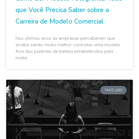
que Você Precisa Saber sobre a
Carreira de Modelo Comercial
Nos últimos anos as empresas perceberam que
acaba sendo muito melhor contratar uma modelo
fora dos padrões de beleza estabelecidos pela
mídia
MAIS LIDO