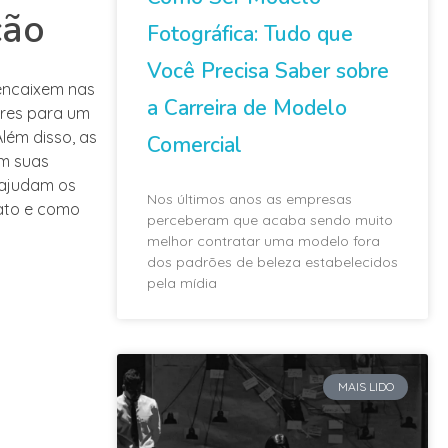
ção
Fotográfica: Tudo que
Você Precisa Saber sobre
 encaixem nas
a Carreira de Modelo
ores para um
lém disso, as
Comercial
m suas
 ajudam os
Nos últimos anos as empresas
dato e como
perceberam que acaba sendo muito
melhor contratar uma modelo fora
dos padrões de beleza estabelecidos
pela mídia
MAIS LIDO