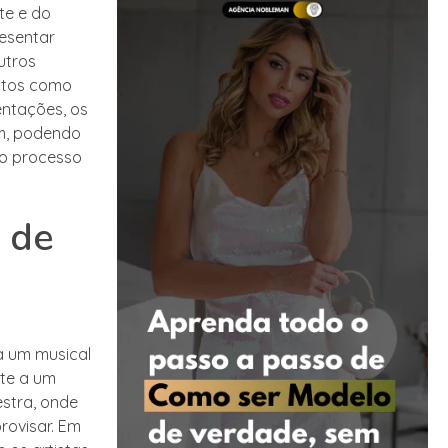
te e do
esentar
utros
ectos como
entações, os
am, podendo
do processo
 de
a um musical
te a um
estra, onde
rovisar. Em