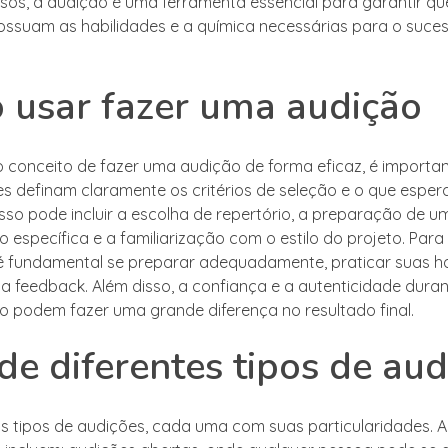
os, a audição é uma ferramenta essencial para garantir que
ossuam as habilidades e a química necessárias para o suce
usar fazer uma audição
r o conceito de fazer uma audição de forma eficaz, é importa
s definam claramente os critérios de seleção e o que espe
Isso pode incluir a escolha de repertório, a preparação de u
 específica e a familiarização com o estilo do projeto. Para
é fundamental se preparar adequadamente, praticar suas ha
 a feedback. Além disso, a confiança e a autenticidade duran
 podem fazer uma grande diferença no resultado final.
 de diferentes tipos de au
os tipos de audições, cada uma com suas particularidades. 