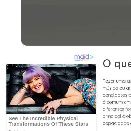
O que
Fazer uma au
músico ou at
candidatos p
é comum em d
diferentes f
principal é 
capacidade d