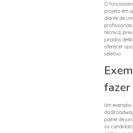
O funcioname
projeto em q
diante de um 
profissionai
técnica, pre
jurados deli
oferecer opo
seletivo.
Exemp
fazer
Um exemplo c
da Broadway,
painel de ju
os candidato