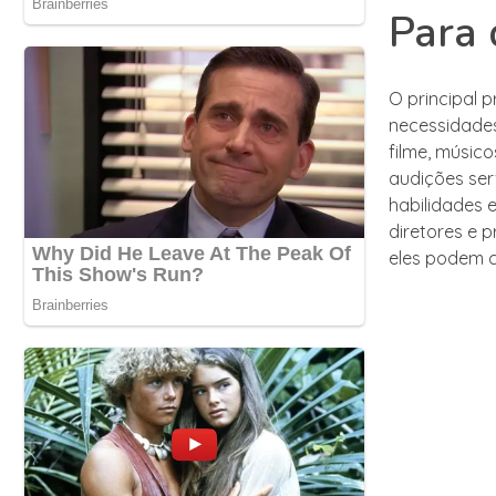
Para 
O principal 
necessidades
filme, músic
audições se
habilidades 
diretores e 
eles podem c