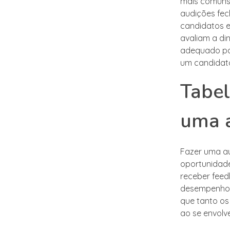
mais comuns 
audições fec
candidatos e
avaliam a di
adequado par
um candidat
Tabel
uma 
Fazer uma au
oportunidade
receber feed
desempenho, 
que tanto os
ao se envolv