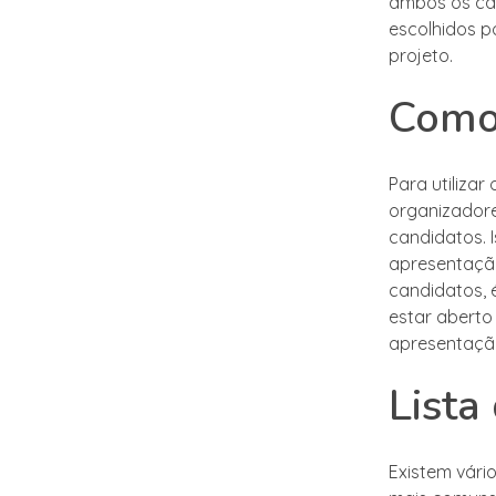
ambos os cas
escolhidos p
projeto.
Como 
Para utiliza
organizadore
candidatos. 
apresentação
candidatos, 
estar aberto
apresentação
Lista
Existem vári