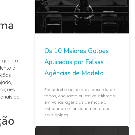
uma
Os 10 Maiores Golpes
s quanto
Aplicados por Falsas
lento e
Agências de Modelo
ições
ejado,
udições
Encontrei o golpe mais absurdo de
todos, enquanto eu estive infiltrado
ionais da
em várias agências de modelo
estudando o funcionamento dos
seus golpes
ção