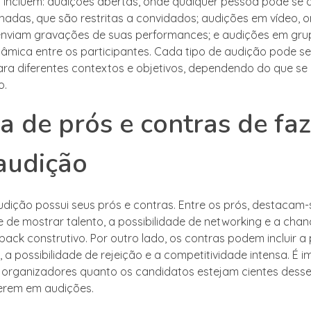
incluem: audições abertas, onde qualquer pessoa pode se 
hadas, que são restritas a convidados; audições em vídeo, 
nviam gravações de suas performances; e audições em gru
nâmica entre os participantes. Cada tipo de audição pode se
a diferentes contextos e objetivos, dependendo do que se
o.
a de prós e contras de faz
audição
dição possui seus prós e contras. Entre os prós, destacam-
 de mostrar talento, a possibilidade de networking e a chan
back construtivo. Por outro lado, os contras podem incluir a
a possibilidade de rejeição e a competitividade intensa. É 
 organizadores quanto os candidatos estejam cientes dess
erem em audições.