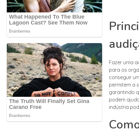
Princ
audi
Fazer uma au
para os orga
conseguir um
permitem a s
garantindo q
podem ajudar
indústria po
Como 