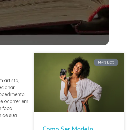
MAIS LIDO
 artista,
ecionar
rocedimento
de ocorrer em
O foco
m de sua
Como Ser Modelo