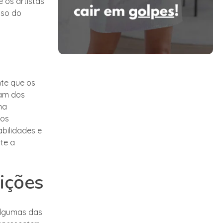
 os artistas
sso do
nte que os
ram dos
ma
 os
bilidades e
te a
dições
Algumas das