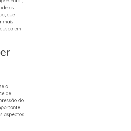
apresentar;
onde os
po, que
r mais
 busca em
er
se a
ce de
 pressão do
importante
es aspectos