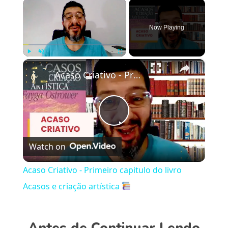
×
Now Playing
×
Play
Unmute
Fullscreen
Acaso Criativo - Primeiro capitulo do livro Acasos e criação artística
Play
Watch on
Video
Acaso Criativo - Primeiro capitulo do livro
Acasos e criação artística