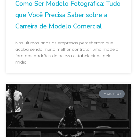
Como Ser Modelo Fotográfica: Tudo
que Você Precisa Saber sobre a
Carreira de Modelo Comercial
Nos últimos anos as empresas perceberam que
acaba sendo muito melhor contratar uma modelo
fora dos padrões de beleza estabelecidos pela
mídia
MAIS LIDO