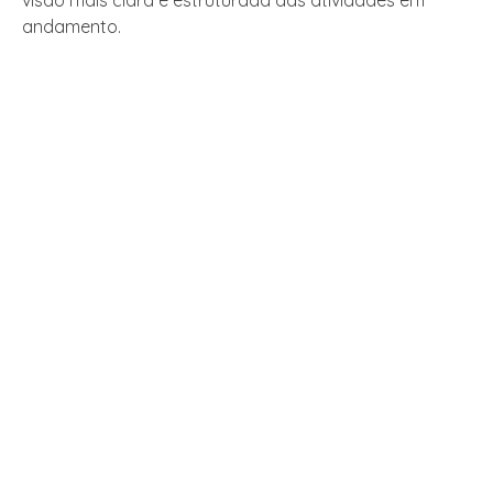
visão mais clara e estruturada das atividades em
andamento.