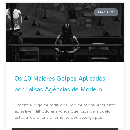
MAIS LIDO
Os 10 Maiores Golpes Aplicados
por Falsas Agências de Modelo
Encontrei o golpe mais absurdo de todos, enquanto
eu estive infiltrado em várias agências de modelo
estudando o funcionamento dos seus golpes