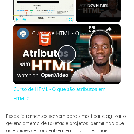
Now Playing
×
Play
Unmute
Fullscreen
Curso de HTML - O que são atributos em HTML?
Play
Watch on
Video
Curso de HTML - O que são atributos em
HTML?
Essas ferramentas servem para simplificar e agilizar o
gerenciamento de tarefas e projetos, permitindo que
as equipes se concentrem em atividades mais