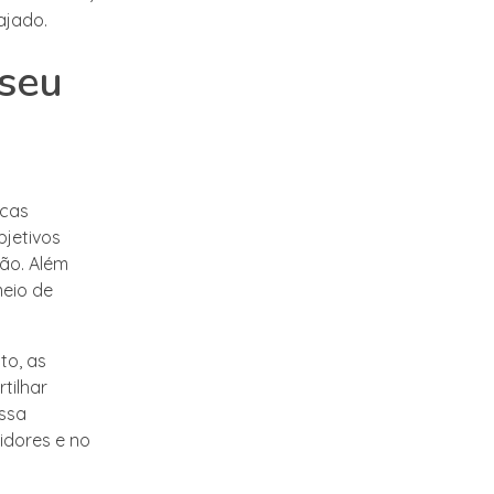
ajado.
 seu
rcas
bjetivos
ão. Além
meio de
to, as
tilhar
Essa
idores e no