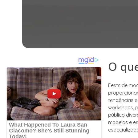
O que
Fests de mod
proporciona
tendências e 
workshops, p
público diver
modelos e es
especializad