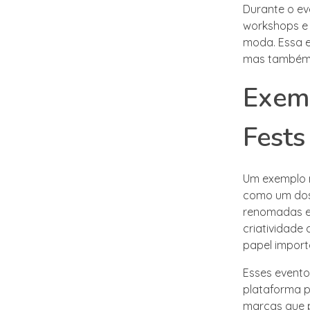
Durante o ev
workshops e 
moda. Essa e
mas também s
Exemp
Fest
Um exemplo n
como um dos 
renomadas e 
criatividade
papel import
Esses event
plataforma p
marcas que p