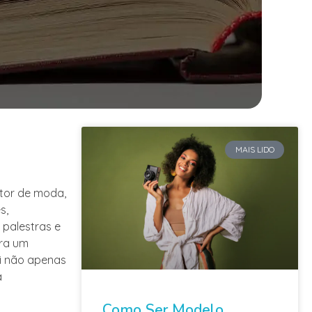
MAIS LIDO
etor de moda,
s,
 palestras e
ara um
ai não apenas
a
Como Ser Modelo