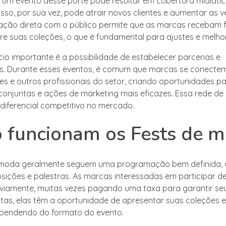
um evento desse porte pode resultar em cobertura midiáti
. Isso, por sua vez, pode atrair novos clientes e aumentar as 
eração direta com o público permite que as marcas recebam
re suas coleções, o que é fundamental para ajustes e melhor
cio importante é a possibilidade de estabelecer parcerias e
s. Durante esses eventos, é comum que marcas se conecte
res e outros profissionais do setor, criando oportunidades p
njuntas e ações de marketing mais eficazes. Essa rede de
diferencial competitivo no mercado.
 funcionam os Fests de 
 moda geralmente seguem uma programação bem definida, qu
posições e palestras. As marcas interessadas em participar 
eviamente, muitas vezes pagando uma taxa para garantir se
tas, elas têm a oportunidade de apresentar suas coleções e
ependendo do formato do evento.