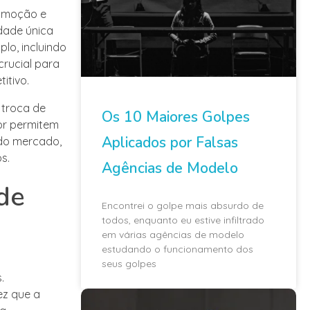
romoção e
dade única
lo, incluindo
crucial para
itivo.
 troca de
Os 10 Maiores Golpes
tor permitem
Aplicados por Falsas
 do mercado,
s.
Agências de Modelo
 de
Encontrei o golpe mais absurdo de
todos, enquanto eu estive infiltrado
em várias agências de modelo
estudando o funcionamento dos
seus golpes
.
ez que a