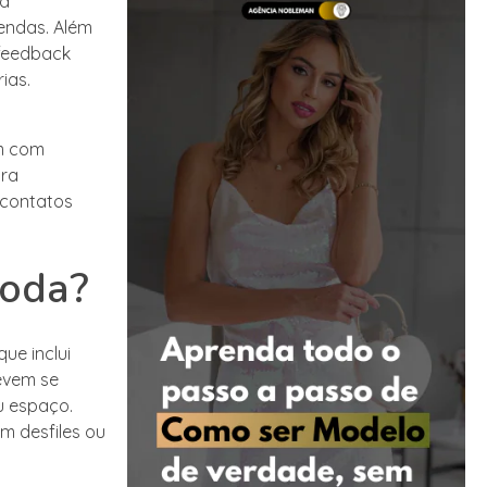
ca
vendas. Além
 feedback
ias.
m com
ara
 contatos
moda?
e inclui
devem se
u espaço.
m desfiles ou