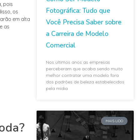
, pois
Fotográfica: Tudo que
isso, os
arão em alta
Você Precisa Saber sobre
e as
a Carreira de Modelo
Comercial
Nos últimos anos as empresas
perceberam que acaba sendo muito
melhor contratar uma modelo fora
dos padrões de beleza estabelecidos
pela mídia
MAIS LIDO
moda?