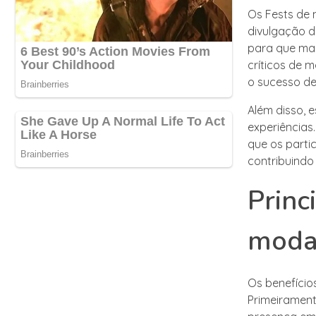
Os Fests de 
divulgação d
para que mar
críticos de m
o sucesso de
Além disso, 
experiências
que os parti
contribuindo
Princ
mod
Os benefício
Primeirament