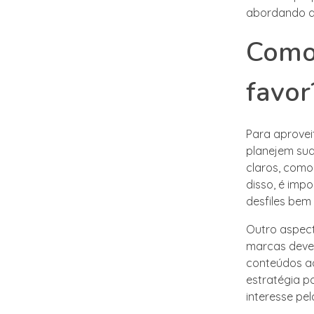
abordando qu
Como 
favor
Para aprovei
planejem sua
claros, como
disso, é imp
desfiles bem
Outro aspect
marcas devem
conteúdos ao
estratégia p
interesse pe