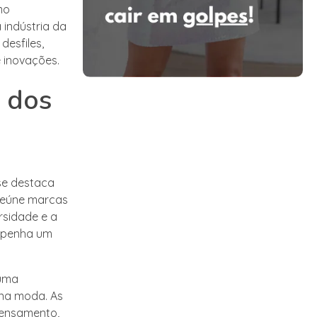
mo
 indústria da
desfiles,
 inovações.
s dos
se destaca
 reúne marcas
rsidade e a
empenha um
 uma
 na moda. As
pensamento,