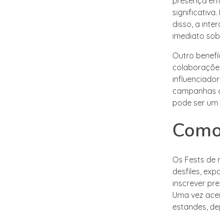
presença em 
significativa
disso, a int
imediato sob
Outro benefí
colaboraçõe
influenciado
campanhas co
pode ser um 
Como
Os Fests de
desfiles, ex
inscrever pr
Uma vez acei
estandes, d