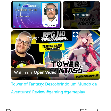
×
Now Playing
×
Play
Unmute
Fullscreen
Tower of Fantasy: Descobrindo um Mundo de Aventuras! Review #gaming #gameplay
Play
Watch on
Video
Tower of Fantasy: Descobrindo um Mundo de
Aventuras! Review #gaming #gameplay