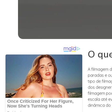
O que
A filmagem d
paradas e ou
tipo de film
dos designers
filmagem pod
escala até e
dinâmica do d