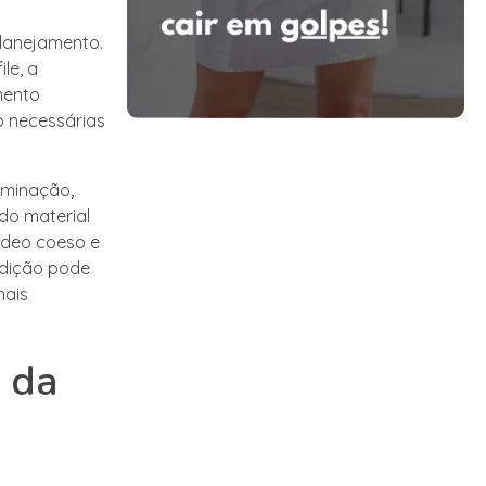
planejamento.
le, a
mento
o necessárias
uminação,
do material
ídeo coeso e
edição pode
mais
 da