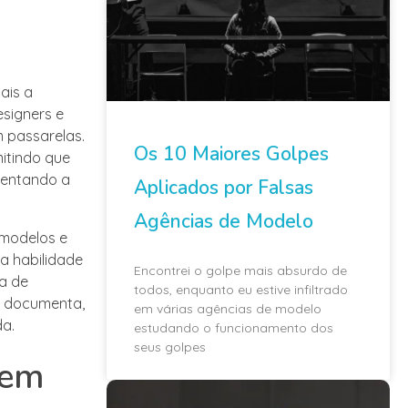
ais a
signers e
 passarelas.
Os 10 Maiores Golpes
itindo que
mentando a
Aplicados por Falsas
Agências de Modelo
 modelos e
a habilidade
Encontrei o golpe mais absurdo de
a de
todos, enquanto eu estive infiltrado
s documenta,
em várias agências de modelo
a.
estudando o funcionamento dos
seus golpes
gem