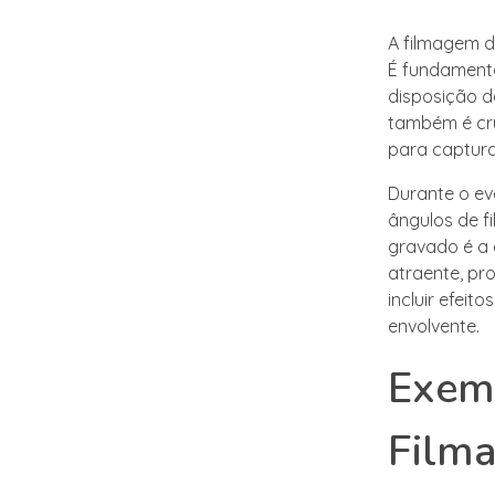
A filmagem d
É fundamenta
disposição d
também é cru
para captura
Durante o ev
ângulos de f
gravado é a 
atraente, pr
incluir efeit
envolvente.
Exemp
Filma