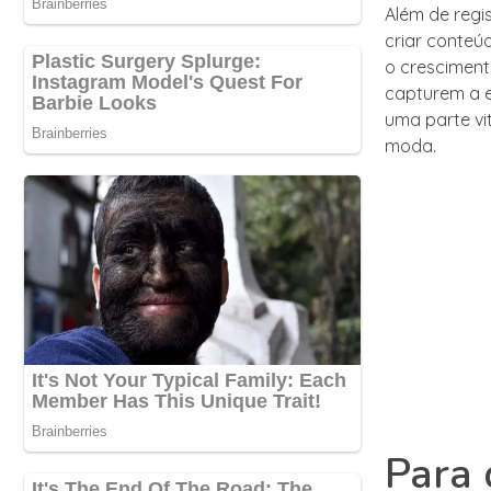
Além de regi
criar conteú
o cresciment
capturem a e
uma parte vi
moda.
Para 