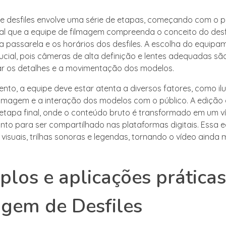
e desfiles envolve uma série de etapas, começando com o 
l que a equipe de filmagem compreenda o conceito do desfi
a passarela e os horários dos desfiles. A escolha do equipa
cial, pois câmeras de alta definição e lentes adequadas sã
r os detalhes e a movimentação dos modelos.
ento, a equipe deve estar atenta a diversos fatores, como il
ilmagem e a interação dos modelos com o público. A edição 
etapa final, onde o conteúdo bruto é transformado em um v
onto para ser compartilhado nas plataformas digitais. Essa 
os visuais, trilhas sonoras e legendas, tornando o vídeo ainda 
los e aplicações práticas
gem de Desfiles