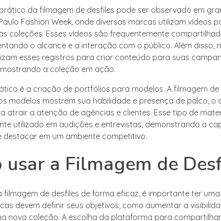
rático da filmagem de desfiles pode ser observado em gra
aulo Fashion Week, onde diversas marcas utilizam vídeos p
s coleções. Esses vídeos são frequentemente compartilhad
entando o alcance e a interação com o público. Além disso, 
ilizam esses registros para criar conteúdo para suas campa
s, mostrando a coleção em ação.
ático é a criação de portfólios para modelos. A filmagem de 
os modelos mostrem sua habilidade e presença de palco, o 
a atrair a atenção de agências e clientes. Esse tipo de mater
te utilizado em audições e entrevistas, demonstrando a c
 destacar em um ambiente competitivo.
usar a Filmagem de Desf
 a filmagem de desfiles de forma eficaz, é importante ter uma
rcas devem definir seus objetivos, como aumentar a visibilid
 nova coleção. A escolha da plataforma para compartilhar