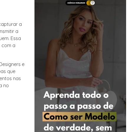
capturar a
smitir a
uem. Essa
l com a
 Designers e
eas que
mentos nas
a no