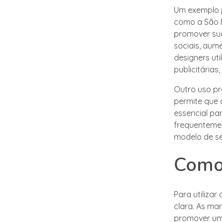
Um exemplo p
como a São P
promover sua
sociais, aum
designers ut
publicitária
Outro uso pr
permite que 
essencial par
frequentemen
modelo de se
Como 
Para utilizar
clara. As ma
promover uma