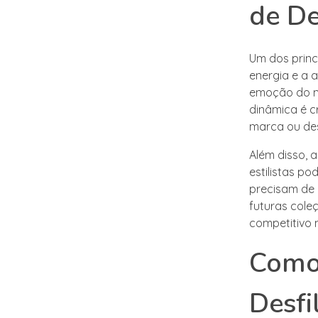
de De
Um dos princ
energia e a 
emoção do m
dinâmica é c
marca ou de
Além disso, a
estilistas p
precisam de 
futuras cole
competitivo
Como
Desfi