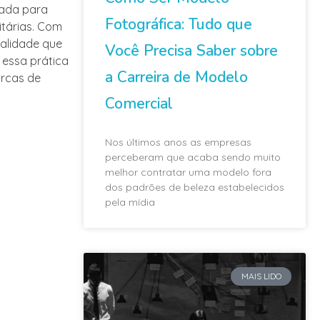
zada para
Fotográfica: Tudo que
itárias. Com
ualidade que
Você Precisa Saber sobre
 essa prática
a Carreira de Modelo
arcas de
Comercial
Nos últimos anos as empresas
perceberam que acaba sendo muito
melhor contratar uma modelo fora
dos padrões de beleza estabelecidos
pela mídia
MAIS LIDO