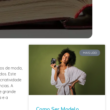
MAIS LIDO
tos de moda,
dos. Este
criatividade
ncias. A
de grande
a e a
Como Ser Modelo