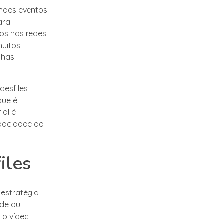
ndes eventos
ara
os nas redes
muitos
nhas
desfiles
que é
ial é
apacidade do
iles
 estratégia
ade ou
 o vídeo