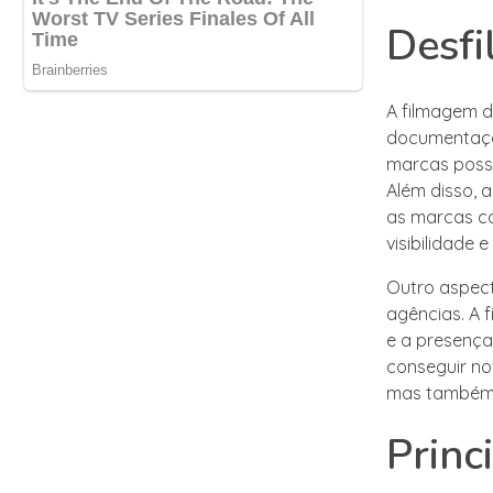
Desfi
A filmagem de
documentação
marcas poss
Além disso, 
as marcas c
visibilidade 
Outro aspect
agências. A 
e a presença
conseguir no
mas também 
Princ