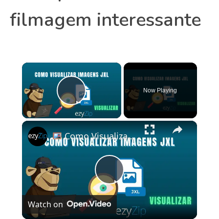
filmagem interessante
×
Now Playing
Play Video
×
Como Visualizar Arquivos JXL Online Gratuitamente | Sem Necessidade De Instalação De Software
Play
Watch on
Video