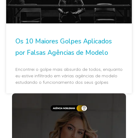
Os 10 Maiores Golpes Aplicados
por Falsas Agências de Modelo
Encontrei o golpe mais absurdo de todos, enquanto
eu estive infiltrado em várias agências de modelo
estudando o funcionamento dos seus golpes